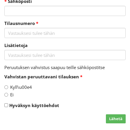
*
Sähköposti
Tilausnumero
*
Lisätietoja
Peruutuksen vahvistus saapuu teille sähköpostitse
Vahvistan peruuttavani tilauksen
*
Kyll\u00e4
Ei
Hyväksyn käyttöehdot
Lähetä