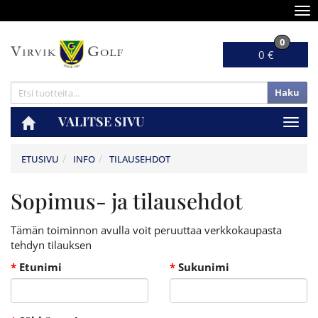
Nav
0
0 €
Haku
VALITSE SIVU
Navig
ETUSIVU
INFO
TILAUSEHDOT
Sopimus- ja tilausehdot
Tämän toiminnon avulla voit peruuttaa verkkokaupasta
tehdyn tilauksen
*
Etunimi
*
Sukunimi