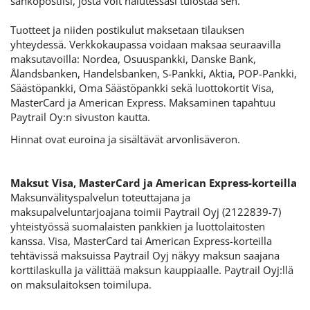
sähköpostiisi, josta voit halutessasi tulostaa sen.
Tuotteet ja niiden postikulut maksetaan tilauksen
yhteydessä. Verkkokaupassa voidaan maksaa seuraavilla
maksutavoilla: Nordea, Osuuspankki, Danske Bank,
Ålandsbanken, Handelsbanken, S-Pankki, Aktia, POP-Pankki,
Säästöpankki, Oma Säästöpankki sekä luottokortit Visa,
MasterCard ja American Express. Maksaminen tapahtuu
Paytrail Oy:n sivuston kautta.
Hinnat ovat euroina ja sisältävät arvonlisäveron.
Maksut Visa, MasterCard ja American Express-korteilla
Maksunvälityspalvelun toteuttajana ja
maksupalveluntarjoajana toimii Paytrail Oyj (2122839-7)
yhteistyössä suomalaisten pankkien ja luottolaitosten
kanssa. Visa, MasterCard tai American Express-korteilla
tehtävissä maksuissa Paytrail Oyj näkyy maksun saajana
korttilaskulla ja välittää maksun kauppiaalle. Paytrail Oyj:llä
on maksulaitoksen toimilupa.