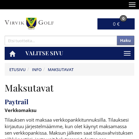
Nav
0
0 €
Haku
VALITSE SIVU
Navig
ETUSIVU
INFO
MAKSUTAVAT
Maksutavat
Paytrail
Verkkomaksu
Tilauksen voit maksaa verkkopankkitunnuksilla. Tilauksesi
kirjautuu järjestelmäämme, kun olet käynyt maksamassa
sen verkkopankissa. Maksun jälkeen saat tilausvahvistuksen