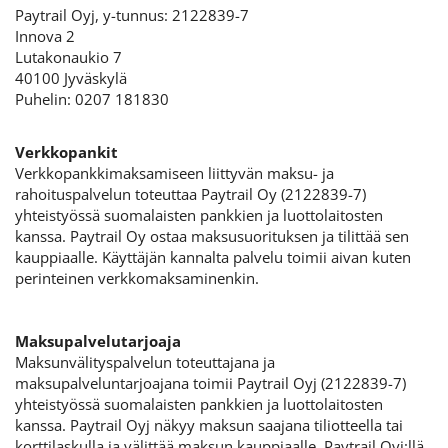
Paytrail Oyj, y-tunnus: 2122839-7
Innova 2
Lutakonaukio 7
40100 Jyväskylä
Puhelin: 0207 181830
Verkkopankit
Verkkopankkimaksamiseen liittyvän maksu- ja
rahoituspalvelun toteuttaa Paytrail Oy (2122839-7)
yhteistyössä suomalaisten pankkien ja luottolaitosten
kanssa. Paytrail Oy ostaa maksusuorituksen ja tilittää sen
kauppiaalle. Käyttäjän kannalta palvelu toimii aivan kuten
perinteinen verkkomaksaminenkin.
Maksupalvelutarjoaja
Maksunvälityspalvelun toteuttajana ja
maksupalveluntarjoajana toimii Paytrail Oyj (2122839-7)
yhteistyössä suomalaisten pankkien ja luottolaitosten
kanssa. Paytrail Oyj näkyy maksun saajana tiliotteella tai
korttilaskulla ja välittää maksun kauppiaalle. Paytrail Oyj:llä